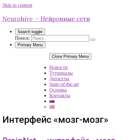
Skip to content
Neurohive — Нейронные сети
Search toggle
Поиск:
Primary Menu
Close Primary Menu
Новости
Туториалы
Датасеты
State-of-the-art
Основы
Контакты
Интерфейс «мозг-мозг»