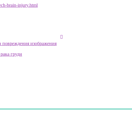
ech-brain-injury.html
ов повреждения изображения
 рака груди