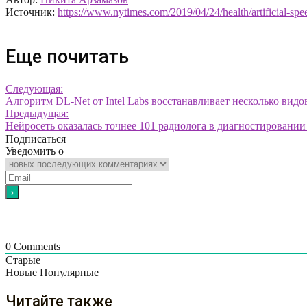
Источник:
https://www.nytimes.com/2019/04/24/health/artificial-spe
Еще почитать
Следующая:
Алгоритм DL-Net от Intel Labs восстанавливает несколько вид
Предыдущая:
Нейросеть оказалась точнее 101 радиолога в диагностировании
Подписаться
Уведомить о
0
Comments
Старые
Новые
Популярные
Читайте также