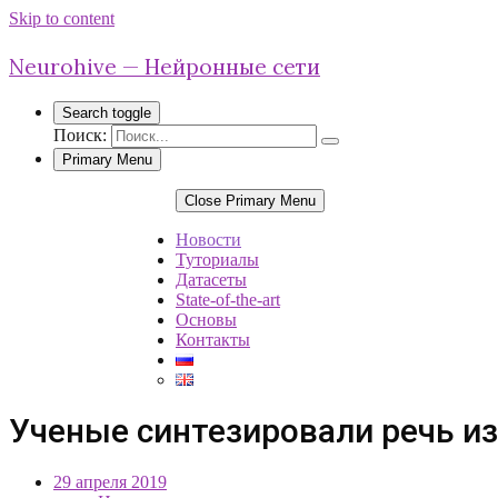
Skip to content
Neurohive — Нейронные сети
Search toggle
Поиск:
Primary Menu
Close Primary Menu
Новости
Туториалы
Датасеты
State-of-the-art
Основы
Контакты
Ученые синтезировали речь и
29 апреля 2019