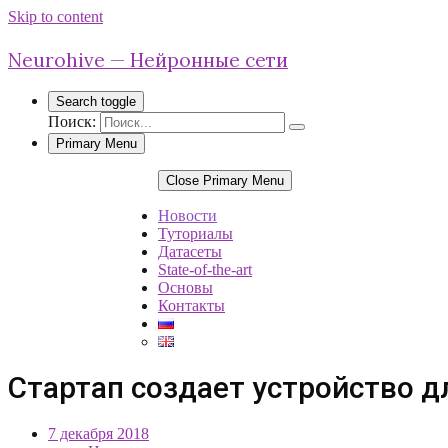
Skip to content
Neurohive — Нейронные сети
Search toggle
Поиск:
Primary Menu
Close Primary Menu
Новости
Туториалы
Датасеты
State-of-the-art
Основы
Контакты
Стартап создает устройство 
7 декабря 2018