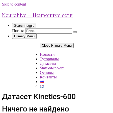
Skip to content
Neurohive — Нейронные сети
Search toggle
Поиск:
Primary Menu
Close Primary Menu
Новости
Туториалы
Датасеты
State-of-the-art
Основы
Контакты
Датасет Kinetics-600
Ничего не найдено