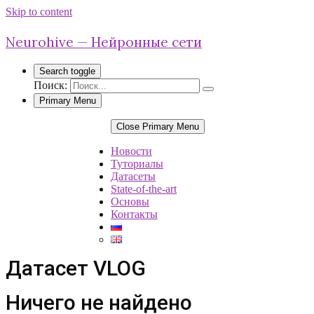
Skip to content
Neurohive — Нейронные сети
Search toggle
Поиск:
Primary Menu
Close Primary Menu
Новости
Туториалы
Датасеты
State-of-the-art
Основы
Контакты
Датасет VLOG
Ничего не найдено