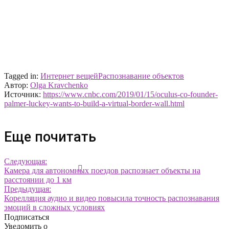
Tagged in:
Интернет вещей
Распознавание объектов
Автор:
Olga Kravchenko
Источник:
https://www.cnbc.com/2019/01/15/oculus-co-founder-
palmer-luckey-wants-to-build-a-virtual-border-wall.html
Еще почитать
Следующая:
Камера для автономных поездов распознает объекты на
расстоянии до 1 км
Предыдущая:
Корелляция аудио и видео повысила точность распознавания
эмоций в сложных условиях
Подписаться
Уведомить о