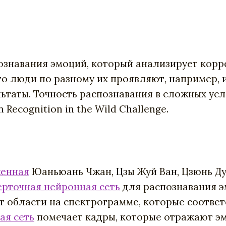
ознавания эмоций, который анализирует кор
то люди по разному их проявляют, например, 
ьтаты. Т
очность распознавания в сложных усл
Recognition in the Wild Challenge.
енная
Юаньюань Чжан, Цзы Жуй Ван, Цзюнь Ду
ерточная нейронная сеть
для распознавания э
ет области на спектрограмме, которые соотв
ая сеть
помечает кадры, которые отражают эм