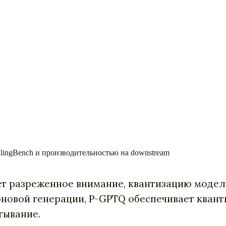
lingBench и производительностью на downstream
 разреженное внимание, квантизацию модели
новой генерации, P-GPTQ обеспечивает кванти
тывание.