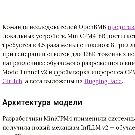
Команда исследователей OpenBMB
представ
локальных устройств. MiniCPM4-8B достигает
требуется в 4.5 раза меньше токенов: 8 трил
при генерации ответов для 128K-токенных п
направлениях: обучаемого разреженного вни
ModelTunnel v2 и фреймворка инференса CPM
GitHub
, а веса выложены на
Hugging Face
.
Архитектура модели
Разработчики MiniCPM4 применили системный
получила новый механизм InfLLM v2 — обуча