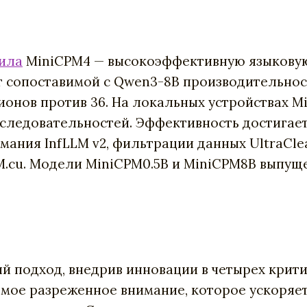
ила
MiniCPM4 — высокоэффективную языковую
 сопоставимой с Qwen3-8B производительности 
лионов против 36. На локальных устройствах M
оследовательностей. Эффективность достигает
мания InfLLM v2, фильтрации данных UltraCl
.cu. Модели MiniCPM0.5B и MiniCPM8B выпуще
 подход, внедрив инновации в четырех крити
емое разреженное внимание, которое ускоряе