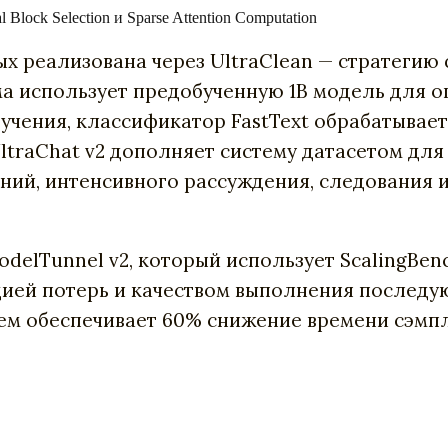
Block Selection и Sparse Attention Computation
ых реализована через UltraClean — стратеги
ема использует предобученную 1B модель для 
чения, классификатор FastText обрабатывает 
UltraChat v2 дополняет систему датасетом д
ний, интенсивного рассуждения, следования 
delTunnel v2, который использует ScalingBen
цией потерь и качеством выполнения последу
ем обеспечивает 60% снижение времени сэмп