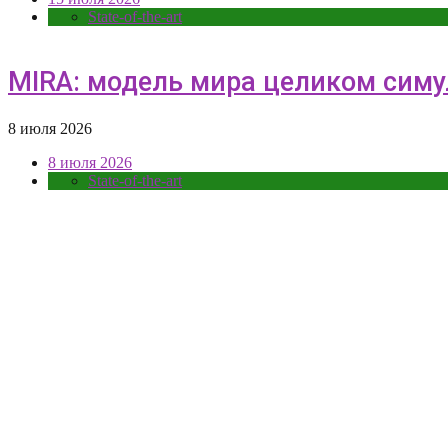
State-of-the-art
MIRA: модель мира целиком симул
8 июля 2026
8 июля 2026
State-of-the-art