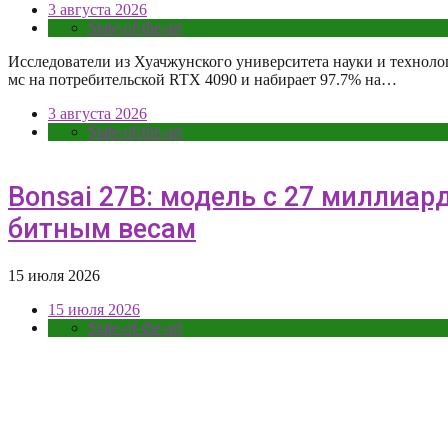
3 августа 2026
State-of-the-art
Исследователи из Хуачжунского университета науки и технолог
мс на потребительской RTX 4090 и набирает 97.7% на…
3 августа 2026
State-of-the-art
Bonsai 27B: модель с 27 миллиар
битным весам
15 июля 2026
15 июля 2026
State-of-the-art