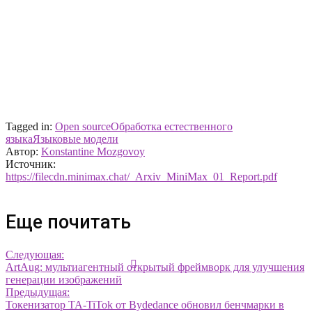
Tagged in:
Open source
Обработка естественного
языка
Языковые модели
Автор:
Konstantine Mozgovoy
Источник:
https://filecdn.minimax.chat/_Arxiv_MiniMax_01_Report.pdf
Еще почитать
Следующая:
ArtAug: мультиагентный открытый фреймворк для улучшения
генерации изображений
Предыдущая:
Токенизатор TA-TiTok от Bydedance обновил бенчмарки в