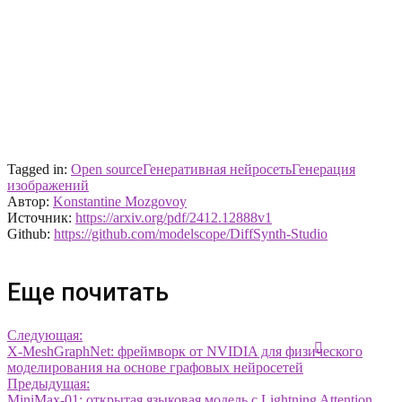
Tagged in:
Open source
Генеративная нейросеть
Генерация
изображений
Автор:
Konstantine Mozgovoy
Источник:
https://arxiv.org/pdf/2412.12888v1
Github:
https://github.com/modelscope/DiffSynth-Studio
Еще почитать
Следующая:
X-MeshGraphNet: фреймворк от NVIDIA для физического
моделирования на основе графовых нейросетей
Предыдущая:
MiniMax-01: открытая языковая модель с Lightning Attention