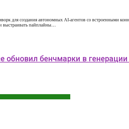
ймворк для создания автономных AI-агентов со встроенными ко
в и выстраивать пайплайны…
ce обновил бенчмарки в генерации