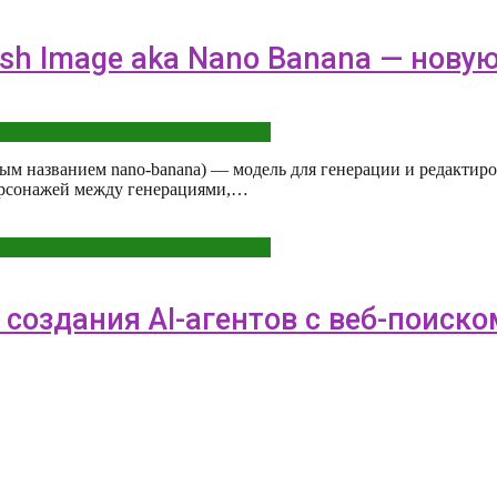
lash Image aka Nano Banana — нов
довым названием nano-banana) — модель для генерации и редакт
персонажей между генерациями,…
я создания AI-агентов с веб-поиск