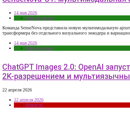
14 мая 2026
State-of-the-art
Команда SenseNova представила новую мультимодальную архит
трансформера без отдельного визуального энкодера и вариаци
14 мая 2026
State-of-the-art
ChatGPT Images 2.0: OpenAI запу
2K-разрешением и мультиязычны
22 апреля 2026
22 апреля 2026
Новости