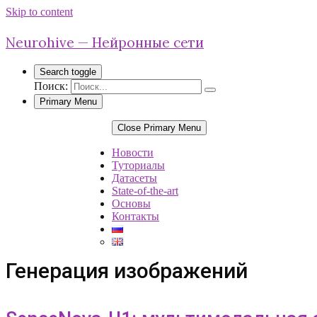
Skip to content
Neurohive — Нейронные сети
Search toggle
Поиск:
Primary Menu
Close Primary Menu
Новости
Туториалы
Датасеты
State-of-the-art
Основы
Контакты
Генерация изображений