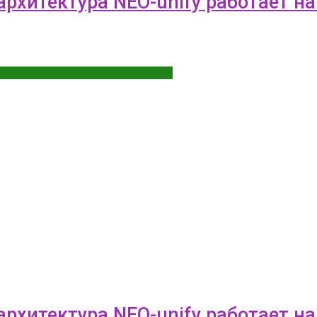
рхитектура NEO-unify работает н
рхитектура NEO-unify работает н