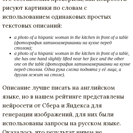
рисуют картинки по словам с
использованием одинаковых простых
текстовых описаний:
a photo of a hispanic woman in the
kitchen
in front of a table
(фотография латиноамериканки на кухне перед
столом);
a
photo
of a
hispanic
woman
in the
kitchen
in
front
of a
table
,
she has one hand slightly lifted near her face and the other
one on the
table (фотография латиноамериканки на кухне
перед столом. Одна рука слегка поднята у её лица, а
другая лежит на столе).
Описание лучше писать на английском
языке, но в нашем рейтинге представлены
нейросети от Сбера и Яндекса для
генерации изображений, для них были
использованы запросы на русском языке.
Оказалось, что результат ничем не