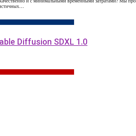
 качественно и с минимальными временными затратами? Мы пров
алистичных…
able Diffusion SDXL 1.0