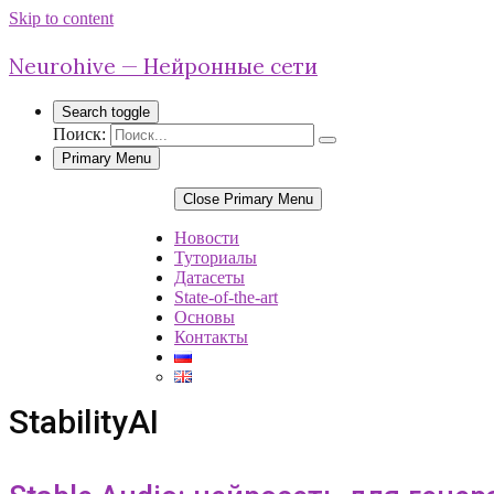
Skip to content
Neurohive — Нейронные сети
Search toggle
Поиск:
Primary Menu
Close Primary Menu
Новости
Туториалы
Датасеты
State-of-the-art
Основы
Контакты
StabilityAI