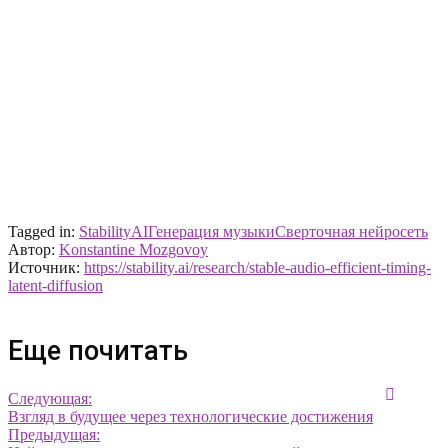
Tagged in:
StabilityAI
Генерация музыки
Сверточная нейросеть
Автор:
Konstantine Mozgovoy
Источник:
https://stability.ai/research/stable-audio-efficient-timing-
latent-diffusion
Еще почитать
Следующая:
Взгляд в будущее через технологические достижения
Предыдущая: