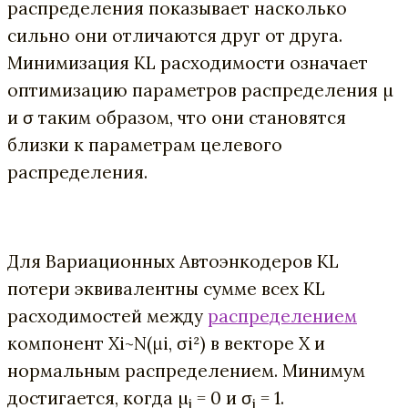
распределения показывает насколько
сильно они отличаются друг от друга.
Минимизация KL расходимости означает
оптимизацию параметров распределения µ
и σ таким образом, что они становятся
близки к параметрам целевого
распределения.
Для Вариационных Автоэнкодеров KL
потери эквивалентны сумме всех KL
расходимостей между
распределением
компонент Xi~N(μi, σi²) в векторе Х и
нормальным распределением. Минимум
достигается, когда µ
= 0 и σ
= 1.
i
i