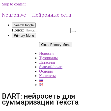
Skip to content
Neurohive — Нейронные сети
Search toggle
Поиск:
Primary Menu
Close Primary Menu
Новости
Туториалы
Датасеты
State-of-the-art
Основы
Контакты
BART: нейросеть для
суммаризации текста