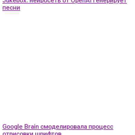
Jukebox: нейросеть от OpenAI генерирует
песни
Google Brain смоделировала процесс
отрисовки шрифтов