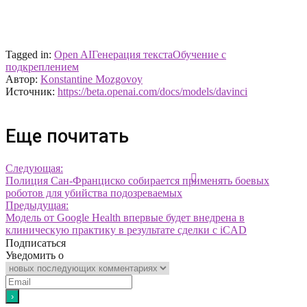
Tagged in:
Open AI
Генерация текста
Обучение с
подкреплением
Автор:
Konstantine Mozgovoy
Источник:
https://beta.openai.com/docs/models/davinci
Еще почитать
Следующая:
Полиция Сан-Франциско собирается применять боевых
роботов для убийства подозреваемых
Предыдущая:
Модель от Google Health впервые будет внедрена в
клиническую практику в результате сделки с iCAD
Подписаться
Уведомить о