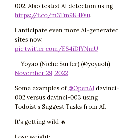
002. Also tested AI detection using
https://t.co/m3Tm98HFsu
.
I anticipate even more AI-generated
sites now.
pic.twitter.com/ES4iDlYNmU
— Yoyao (Niche Surfer) (@yoyaoh)
November 29, 2022
Some examples of
@OpenAI
davinci-
002 versus davinci-003 using
Todoist's Suggest Tasks from AI.
It's getting wild 🔥
Lose weight: