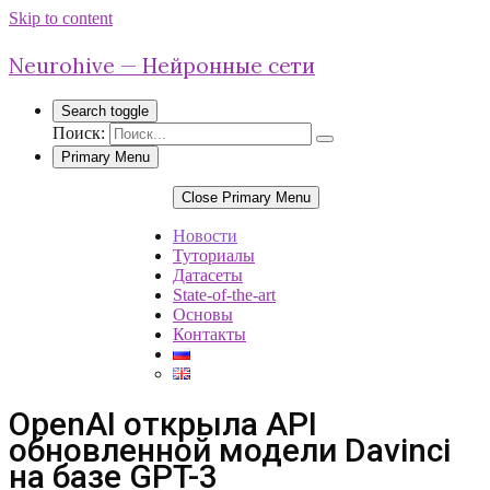
Skip to content
Neurohive — Нейронные сети
Search toggle
Поиск:
Primary Menu
Close Primary Menu
Новости
Туториалы
Датасеты
State-of-the-art
Основы
Контакты
OpenAI открыла API
обновленной модели Davinci
на базе GPT-3