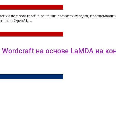
оценки пользователей в решении логических задач, прописывани
ботчиков OpenAI,…
а Wordcraft на основе LaMDA на к