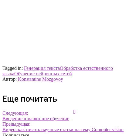
Tagged in:
Генерация текста
Обработка естественного
языка
Обучение нейронных сетей
Автор:
Konstantine Mozgovoy
Еще почитать
Следующая:
Введение в машинное обучение
Предыдущая:
Видео: как писать научные статьи на тему Computer vision
Подписаться