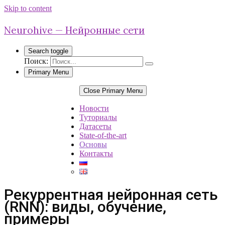
Skip to content
Neurohive — Нейронные сети
Search toggle
Поиск:
Primary Menu
Close Primary Menu
Новости
Туториалы
Датасеты
State-of-the-art
Основы
Контакты
Рекуррентная нейронная сеть
(RNN): виды, обучение,
примеры