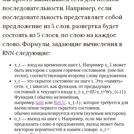
последовательности. Например, если
последовательность представляет собой
предложение из 5 слов, развертка будет
состоять из 5 слоев, по слою на каждое
слово. Формулы, задающие вычисления в
RNN следующие:
x_t — вход на временном шаге t. Например x_1 может
быть вектором с одним горячим состоянием (one-hot
vector), соответствующим второму слову предложения.
s_t — это скрытое состояние на шаге t. Это «память»
сети. s_t зависит, как функция, от предыдущих
состояний и текущего входа x_t: s_t=f(Ux_t+Ws_{t-1}).
Функция f обычно нелинейная,
например
tanh
или
ReLU
. s_{-1}, которое требуется для
вычисление первого скрытого состояния,
обычно инициализируется нулем (нулевым вектором).
o_t — выход на шаге t. Например, если мы хотим
предсказать слово в предложении, выход может быть
вектором вероятностей в нашем словаре. o_t =