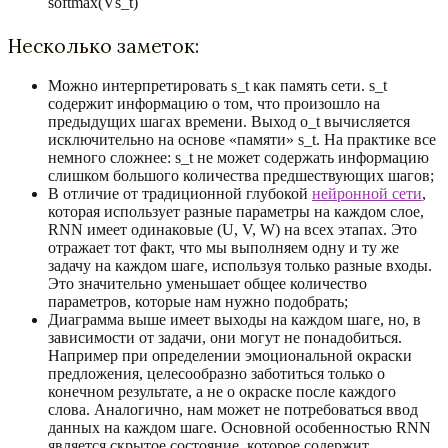
softmax(Vs_t)
Несколько заметок:
Можно интерпретировать s_t как память сети. s_t
содержит информацию о том, что произошло на
предыдущих шагах времени. Выход o_t вычисляется
исключительно на основе «памяти» s_t. На практике все
немного сложнее: s_t не может содержать информацию
слишком большого количества предшествующих шагов;
В отличие от традиционной глубокой
нейронной сети
,
которая использует разные параметры на каждом слое,
RNN имеет одинаковые (U, V, W) на всех этапах. Это
отражает тот факт, что мы выполняем одну и ту же
задачу на каждом шаге, используя только разные входы.
Это значительно уменьшает общее количество
параметров, которые нам нужно подобрать;
Диаграмма выше имеет выходы на каждом шаге, но, в
зависимости от задачи, они могут не понадобиться.
Например при определении эмоциональной окраски
предложения, целесообразно заботиться только о
конечном результате, а не о окраске после каждого
слова. Аналогично, нам может не потребоваться ввод
данных на каждом шаге. Основной особенностью RNN
является скрытое состояние, которое содержит