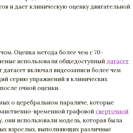
тов и дает клиническую оценку двигательной
ом. Оценка метода более чем с 70-
 Ученые использовали общедоступный
датасет
т датасет включал видеозаписи более чем
щий серию упражнений в клинических
после очной оценки.
ных о церебральном параличе, которые
транственно-временной графовой
сверточной
, они использовали модель, которая была
вых взрослых, выполняющих различные