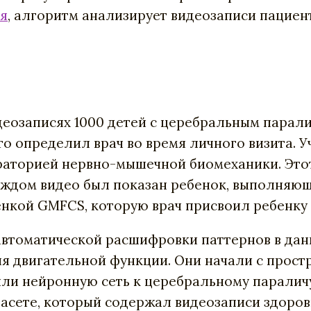
я
, алгоритм анализирует видеозаписи пациен
еозаписях 1000 детей с церебральным паралич
что определил врач во время личного визита.
раторией нервно-мышечной биомеханики. Это
каждом видео был показан ребенок, выполняю
енкой GMFCS, которую врач присвоил ребенку 
автоматической расшифровки паттернов в дан
ня двигательной функции. Они начали с прос
или нейронную сеть к церебральному параличу
тасете, который содержал видеозаписи здоро