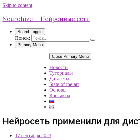
Skip to content
Neurohive — Нейронные сети
Search toggle
Поиск:
Primary Menu
Close Primary Menu
Новости
Туториалы
Датасеты
State-of-the-art
Основы
Контакты
Нейросеть применили для дис
17 сентября 2023