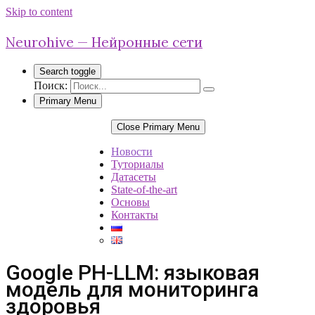
Skip to content
Neurohive — Нейронные сети
Search toggle
Поиск:
Primary Menu
Close Primary Menu
Новости
Туториалы
Датасеты
State-of-the-art
Основы
Контакты
Google PH-LLM: языковая
модель для мониторинга
здоровья