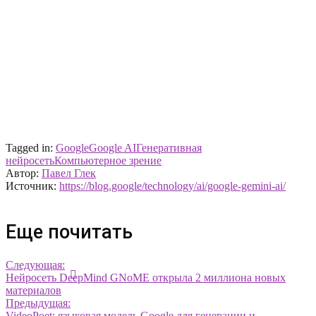
Tagged in:
Google
Google AI
Генеративная
нейросеть
Компьютерное зрение
Автор:
Павел Глек
Источник:
https://blog.google/technology/ai/google-gemini-ai/
Еще почитать
Следующая:
Нейросеть DeepMind GNoME открыла 2 миллиона новых
материалов
Предыдущая:
VideoPoet: языковая модель Google для генерации и