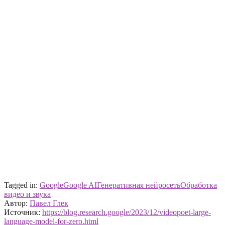
Tagged in:
Google
Google AI
Генеративная нейросеть
Обработка
видео и звука
Автор:
Павел Глек
Источник:
https://blog.research.google/2023/12/videopoet-large-
language-model-for-zero.html