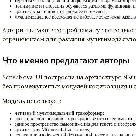
теряется часть визуальной информации во время компрес
понимание и генерация обучаются разными функциями п
архитектура становится сложнее и тяжелее;
мультимодальное рассуждение работает хуже из-за разрыв
Авторы считают, что проблема тут не тольк
ограничением для развития мультимодально
Что именно предлагают авторы
SenseNova-U1 построена на архитектуре NEO-
без промежуточных модулей кодирования и 
Модель использует:
нативный мультимодальный трансформер;
сопоставление потоков в пространстве пикселей вместо 
единое пространство самовнимания для текста и изображ
архитектуру Mixture-of-Transformers;
генерацию изображений без сильной потери визуальных 