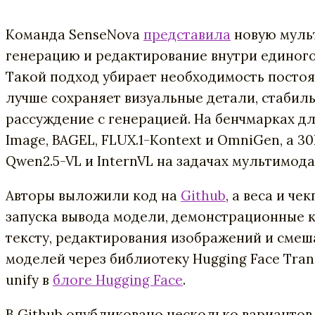
Команда SenseNova
представила
новую мульт
генерацию и редактирование внутри единого
Такой подход убирает необходимость постоя
лучше сохраняет визуальные детали, стабил
рассуждение с генерацией. На бенчмарках 
Image, BAGEL, FLUX.1-Kontext и OmniGen, а
Qwen2.5-VL и InternVL на задачах мультимод
Авторы выложили код на
Github
, а веса и ч
запуска вывода модели, демонстрационные 
тексту, редактирования изображений и смеш
моделей через библиотеку Hugging Face Tra
unify в
блоге Hugging Face
.
В Github опубликовано несколько вариантов