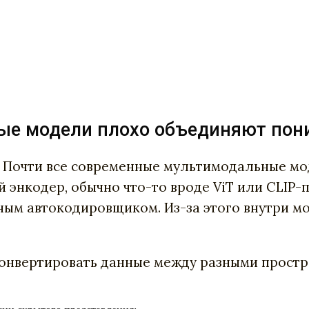
е модели плохо объединяют пон
 Почти все современные мультимодальные моде
 энкодер, обычно что-то вроде ViT или CLIP
ым автокодировщиком. Из-за этого внутри м
онвертировать данные между разными простр