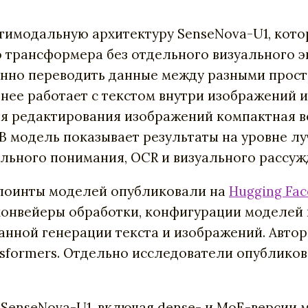
имодальную архитектуру SenseNova-U1, кото
 трансформера без отдельного визуального 
нно переводить данные между разными простр
ьнее работает с текстом внутри изображений
для редактирования изображений компактная 
 30B модель показывает результаты на уровне
ального понимания, OCR и визуального рассуж
екпоинты моделей опубликовали на
Hugging Fac
конвейеры обработки, конфигурации моделей
анной генерации текста и изображений. Авто
nsformers. Отдельно исследователи опублико
 SenseNova-U1, включая dense- и MoE-версии 