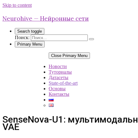
Skip to content
Neurohive — Нейронные сети
Search toggle
Поиск:
Primary Menu
Close Primary Menu
Новости
Туториалы
Датасеты
State-of-the-art
Основы
Контакты
SenseNova-U1: мультимодальна
VAE