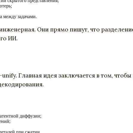
сии скрытого представления;
отерь;
а между задачами.
о инженерная. Они прямо пишут, что разделен
го ИИ.
unify. Главная идея заключается в том, чтоб
декодирования.
латентной диффузии;
ений;
деталей при сжатии.