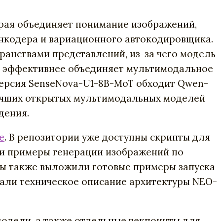
рая объединяет понимание изображений,
энкодера и вариационного автокодировщика.
анствами представлений, из-за чего модель
 и эффективнее объединяет мультимодальное
версия SenseNova-U1-8B-MoT обходит Qwen-
 лучших открытых мультимодальных моделей
дения.
e
. В репозитории уже доступны скрипты для
 и примеры генерации изображений по
ры также выложили готовые примеры запуска
вали техническое описание архитектуры NEO-
модели, а также отдельные чекпоинты для