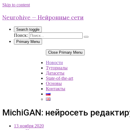
Skip to content
Neurohive — Нейронные сети
Search toggle
Поиск:
Primary Menu
Close Primary Menu
Новости
Туториалы
Датасеты
State-of-the-art
Основы
Контакты
MichiGAN: нейросеть редактир
13 ноября 2020