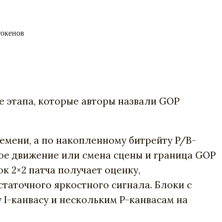
токенов
е этапа, которые авторы назвали GOP
ремени, а по накопленному битрейту P/B-
трое движение или смена сцены и граница GOP
к 2×2 патча получает оценку,
аточного яркостного сигнала. Блоки с
 I-канвасу и нескольким P-канвасам на