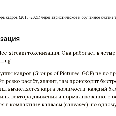
ра кадров (2018–2021) через эвристическое и обученное сжатие 
изация
ec-stream токенизация. Она работает в четыр
king.
ппы кадров (Groups of Pictures, GOP) не по в
ейт резко растёт, значит, там происходит быс
пы вычисляется карта значимости: каждый бло
ны вектора движения и нормализованного ост
 в компактные канвасы (canvases) по одному