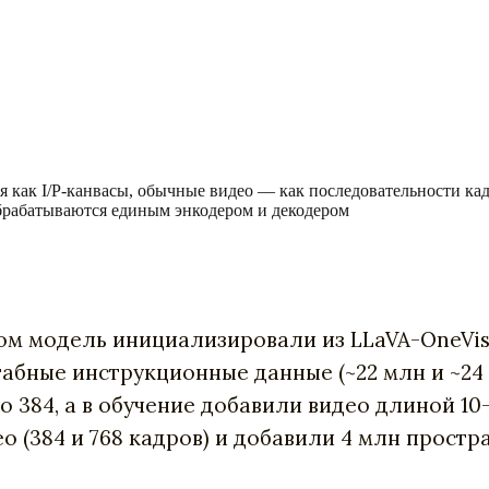
 как I/P-канвасы, обычные видео — как последовательности кад
брабатываются единым энкодером и декодером
ом модель инициализировали из LLaVA-OneVisio
абные инструкционные данные (~22 млн и ~24 
 384, а в обучение добавили видео длиной 10
 (384 и 768 кадров) и добавили 4 млн простр