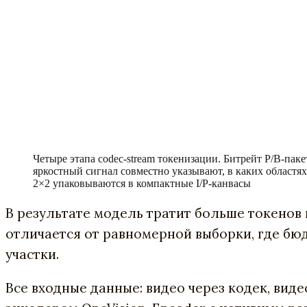
Четыре этапа codec-stream токенизации. Битрейт P/B-па
яркостный сигнал совместно указывают, в каких областя
2×2 упаковываются в компактные I/P-канвасы
В результате модель тратит больше токенов 
отличается от равномерной выборки, где б
участки.
Все входные данные: видео через кодек, ви