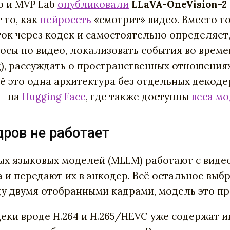
ab и MVP Lab
опубликовали
LLaVA-OneVision-2 
 то, как
нейросеть
«смотрит» видео. Вместо т
ок через кодек и самостоятельно определяет,
осы по видео, локализовать события во време
g), рассуждать о пространственных отношениях 
 это одна архитектура без отдельных декоде
 — на
Hugging Face
, где также доступны
веса м
ров не работает
 языковых моделей (MLLM) работают с видео 
и передают их в энкодер. Всё остальное выбр
ду двумя отобранными кадрами, модель это пр
еки вроде H.264 и H.265/HEVC уже содержат и