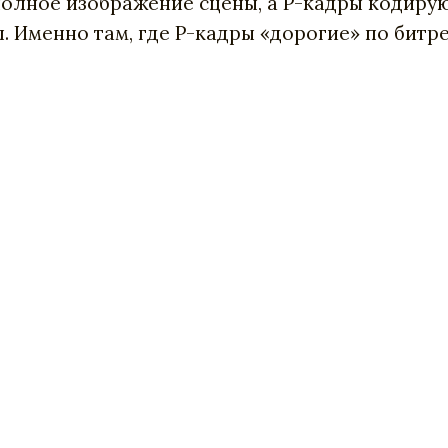
 полное изображение сцены, а P-кадры кодир
. Именно там, где P-кадры «дорогие» по битре