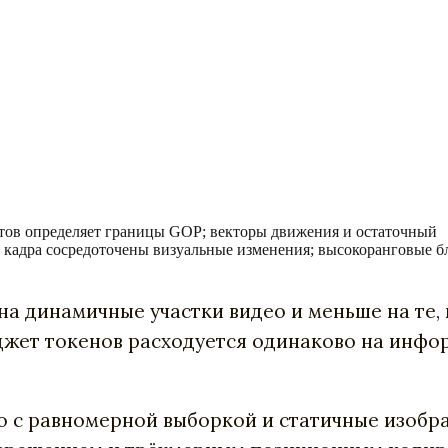
кетов определяет границы GOP; векторы движения и остаточный
х кадра сосредоточены визуальные изменения; высокоранговые б
на динамичные участки видео и меньше на те,
юджет токенов расходуется одинаково на инф
део с равномерной выборкой и статичные изоб