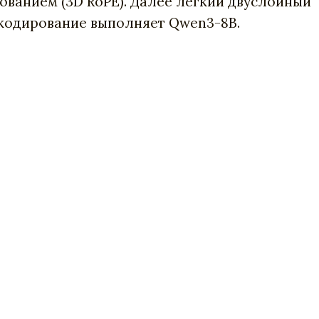
ванием (3D RoPE). Далее лёгкий двуслойный
екодирование выполняет Qwen3-8B.