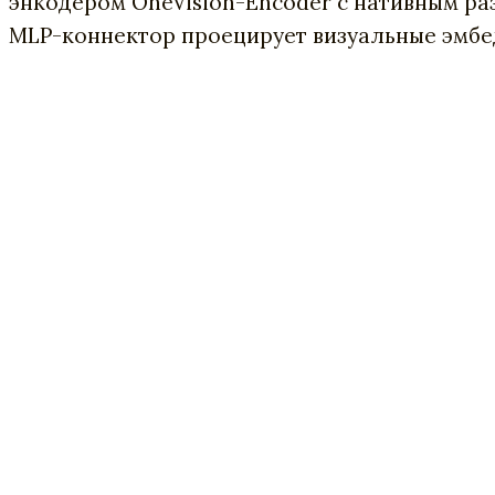
энкодером OneVision-Encoder с нативным р
MLP-коннектор проецирует визуальные эмбе