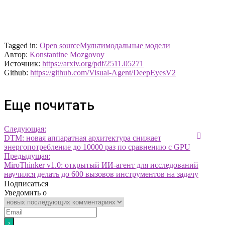
Tagged in:
Open source
Мультимодальные модели
Автор:
Konstantine Mozgovoy
Источник:
https://arxiv.org/pdf/2511.05271
Github:
https://github.com/Visual-Agent/DeepEyesV2
Еще почитать
Следующая:
DTM: новая аппаратная архитектура снижает
энергопотребление до 10000 раз по сравнению с GPU
Предыдущая:
MiroThinker v1.0: открытый ИИ-агент для исследований
научился делать до 600 вызовов инструментов на задачу
Подписаться
Уведомить о