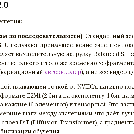
.0
ешения:
зм по последовательности).
Стандартный seq
 GPU получают преимущественно «чистые» ток
яет вычислительную нагрузку. Balanced SP ре
ены из одного и того же временного фрагмен
E (вариационный
автоэнкодер
), а не всё видео
ной плавающей точкой от NVIDIA, нативно по
формате E2M1 (2 бита на экспоненту, 1 бит на
каждые 16 элементов) и тензорный. Это важн
омерные шаги между значениями, что даёт луч
слоёв DiT (Diffusion Transformer), а градиен
абилизации обучения.