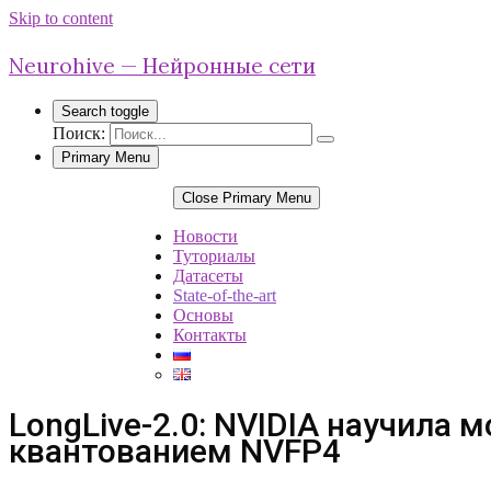
Skip to content
Neurohive — Нейронные сети
Search toggle
Поиск:
Primary Menu
Close Primary Menu
Новости
Туториалы
Датасеты
State-of-the-art
Основы
Контакты
LongLive-2.0: NVIDIA научила
квантованием NVFP4