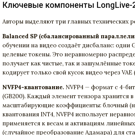
Ключевые компоненты LongLive-2
Авторы выделяют три главных технических р
Balanced SP (сбалансированный параллели
обучении на видео создаёт дисбаланс: одни
целевые токены. Это неравномерно распредел
получает как чистые, так и зашумлённые ток
кодирует только свой кусок видео через VA
NVFP4-квантование.
NVFP4 — формат с 4-бит
(GB200). Каждый элемент тензора хранится в 
масштабирующие коэффициенты: блочный (на 
квантования INT4, NVFP4 использует неравн
применяется к весам и активациям линейных 
(случайное преобразование Адамара) для ст