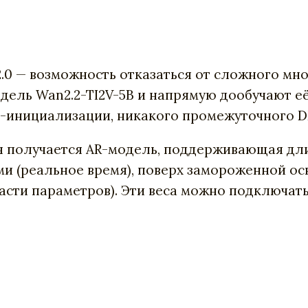
.0 — возможность отказаться от сложного мно
ль Wan2.2-TI2V-5B и напрямую дообучают её 
E-инициализации, никакого промежуточного D
я получается AR-модель, поддерживающая дли
ами (реальное время), поверх замороженной о
асти параметров). Эти веса можно подключать