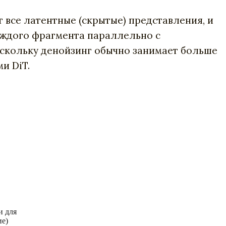
 все латентные (скрытые) представления, и
каждого фрагмента параллельно с
скольку денойзинг обычно занимает больше
и DiT.
и для
ие)