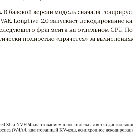
.
В базовой версии модель сначала генерирует
 VAE. LongLive-2.0 запускает декодирование 
следующего фрагмента на отдельном GPU. По
тически полностью «прячется» за вычислениям
ced SP и NVFP4-квантованием плюс отдельная ветка дистилляци
ренса (W4A4, квантованный KV-кэш, асинхронное декодирован