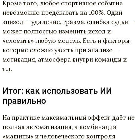
Кроме того, любое спортивное событие
невозможно предсказать на 100%. Один
эпизод — удаление, травма, ошибка судьи —
может полностью изменить исход и
«сломать» любую модель. Есть и факторы,
которые сложно учесть при анализе —
мотивация, атмосфера внутри команды и
т.д.
Итог: как использовать ИИ
правильно
На практике максимальный эффект даёт не
полная автоматизация, а комбинация
«машины» и человеческого контроля.