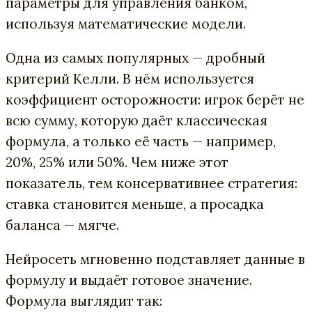
параметры для управления банком,
используя математические модели.
Одна из самых популярных — дробный
критерий Келли. В нём используется
коэффициент осторожности: игрок берёт не
всю сумму, которую даёт классическая
формула, а только её часть — например,
20%, 25% или 50%. Чем ниже этот
показатель, тем консервативнее стратегия:
ставка становится меньше, а просадка
баланса — мягче.
Нейросеть мгновенно подставляет данные в
формулу и выдаёт готовое значение.
Формула выглядит так: