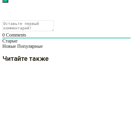
0
Comments
Старые
Новые
Популярные
Читайте также