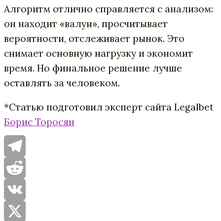
Алгоритм отлично справляется с анализом:
он находит «валуи», просчитывает
вероятности, отслеживает рынок. Это
снимает основную нагрузку и экономит
время. Но финальное решение лучше
оставлять за человеком.
*Статью подготовил эксперт сайта Legalbet
Борис Торосян
Telegram
Reddit
VK