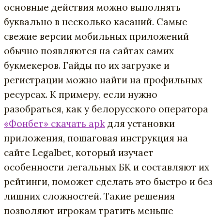
основные действия можно выполнять
буквально в несколько касаний. Самые
свежие версии мобильных приложений
обычно появляются на сайтах самих
букмекеров. Гайды по их загрузке и
регистрации можно найти на профильных
ресурсах. К примеру, если нужно
разобраться, как у белорусского оператора
«Фонбет» скачать apk
для установки
приложения, пошаговая инструкция на
сайте Legalbet, который изучает
особенности легальных БК и составляют их
рейтинги, поможет сделать это быстро и без
лишних сложностей. Такие решения
позволяют игрокам тратить меньше