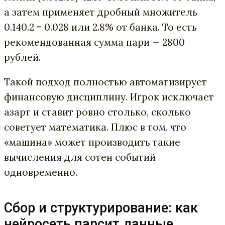
а затем применяет дробный множитель
0.140.2 = 0.028 или 2.8% от банка. То есть
рекомендованная сумма пари — 2800
рублей.
Такой подход полностью автоматизирует
финансовую дисциплину. Игрок исключает
азарт и ставит ровно столько, сколько
советует математика. Плюс в том, что
«машина» может производить такие
вычисления для сотен событий
одновременно.
Сбор и структурирование: как
нейросеть парсит данные