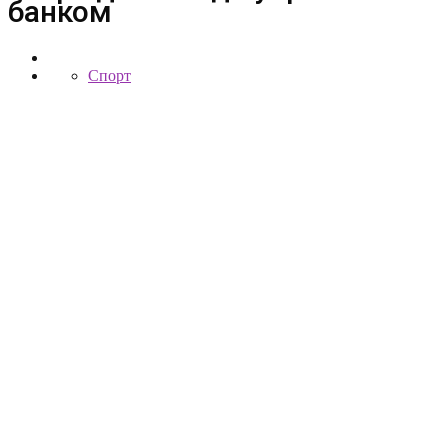
банком
Спорт