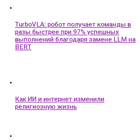
TurboVLA: робот получает команды в
разы быстрее при 97% успешных
выполнений благодаря замене LLM на
BERT
Как ИИ и интернет изменили
религиозную жизнь