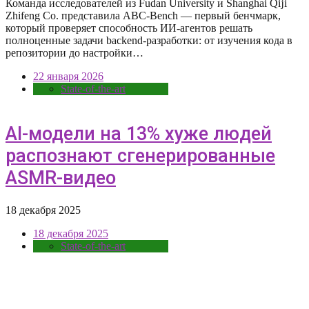
Команда исследователей из Fudan University и Shanghai Qĳi
Zhifeng Co. представила ABC-Bench — первый бенчмарк,
который проверяет способность ИИ-агентов решать
полноценные задачи backend-разработки: от изучения кода в
репозитории до настройки…
22 января 2026
State-of-the-art
AI-модели на 13% хуже людей
распознают сгенерированные
ASMR-видео
18 декабря 2025
18 декабря 2025
State-of-the-art