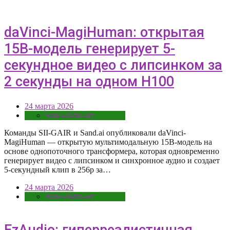
daVinci-MagiHuman: открытая
15B-модель генерирует 5-
секундное видео с липсинком за
2 секунды на одном H100
24 марта 2026
State-of-the-art
Команды SII-GAIR и Sand.ai опубликовали daVinci-
MagiHuman — открытую мультимодальную 15B-модель на
основе однопоточного трансформера, которая одновременно
генерирует видео с липсинком и синхронное аудио и создает
5-секундный клип в 256p за…
24 марта 2026
State-of-the-art
EzAudio: гиперреалистичная