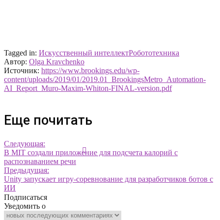
Tagged in:
Искусственный интеллект
Робототехника
Автор:
Olga Kravchenko
Источник:
https://www.brookings.edu/wp-
content/uploads/2019/01/2019.01_BrookingsMetro_Automation-
AI_Report_Muro-Maxim-Whiton-FINAL-version.pdf
Еще почитать
Следующая:
В MIT создали приложение для подсчета калорий с
распознаванием речи
Предыдущая:
Unity запускает игру-соревнование для разработчиков ботов с
ИИ
Подписаться
Уведомить о