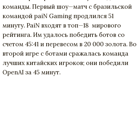
команды
.
Первый
шоу
—
матч
с
бразильской
командой
paiN
Gaming
продлился
51
минуту
.
PaiN
входят
в
топ
—
18
мирового
рейтинга
.
Им
удалось
победить
ботов
со
счетом
45
:
41
и
перевесом
в
20
000
золота
.
Во
второй
игре
с
ботами
сражалась
команда
лучших
китайских
игроков
;
они
победили
OpenAI
за
45
минут
.