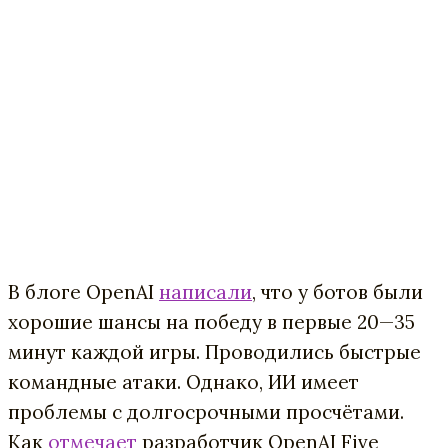
В
блоге
OpenAI
написали
,
что
у
ботов
были
хорошие
шансы
на
победу
в
первые
20
—
35
минут
каждой
игры
.
Проводились
быстрые
командные
атаки
.
Однако
,
ИИ
имеет
проблемы
с
долгосрочными
просчётами
.
Как
отмечает
разработчик
OpenAI
Five