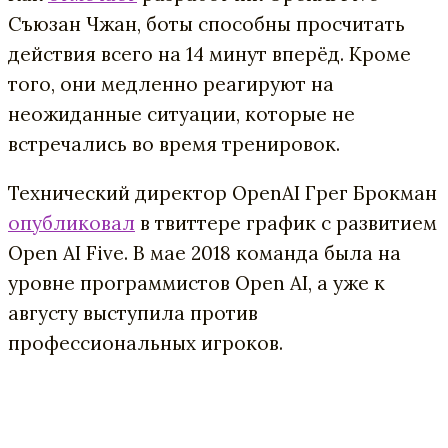
Съюзан
Чжан
,
боты
способны
просчитать
действия
всего
на
14
минут
вперёд
.
Кроме
того
,
они
медленно
реагируют
на
неожиданные
ситуации
,
которые
не
встречались
во
время
тренировок
.
Технический
директор
OpenAI
Грег
Брокман
опубликовал
в
твиттере
график
с
развитием
Open
AI
Five
.
В
мае
2018
команда
была
на
уровне
программистов
Open
AI
,
а
уже
к
августу
выступила
против
профессиональных
игроков
.