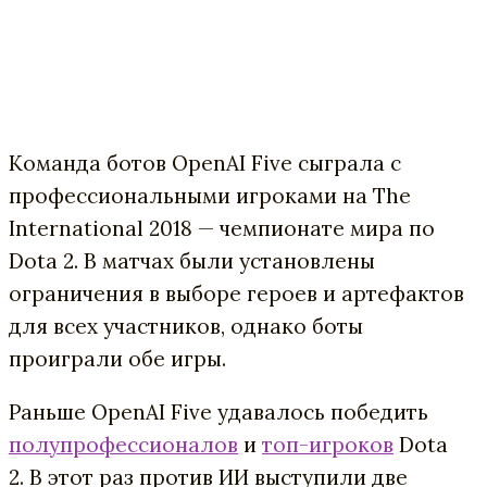
Команда
ботов
OpenAI
Five
сыграла
с
профессиональными
игроками
на
The
International
2018
—
чемпионате
мира
по
Dota
2
.
В
матчах
были
установлены
ограничения
в
выборе
героев
и
артефактов
для
всех
участников
,
однако
боты
проиграли
обе
игры
.
Раньше
OpenAI
Five удавалось победить
полупрофессионалов
и
топ-игроков
Dota
2.
В этот раз против ИИ
выступили
две