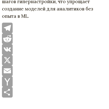
шагов гипернастройки, что упрощает
создание моделей для аналитиков без
опыта в ML.
Telegram
Reddit
VK
X
Email
Yahoo
Mail
Отправить