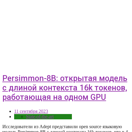
Persimmon-8B: открытая модель
с длиной контекста 16k токенов,
работающая на одном GPU
11 сентября 2023
State-of-the-art
Исследователи из Adept представили open source языковую
модель Persimmon-8B c длиной контекста 16k токенов, что в 4