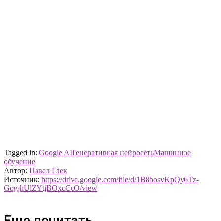
Tagged in:
Google AI
Генеративная нейросеть
Машинное
обучение
Автор:
Павел Глек
Источник:
https://drive.google.com/file/d/1B8bosvKpQy6Tz-
GogjhUlZYtjBOxcCcO/view
Еще почитать