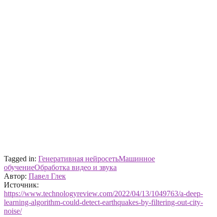
Tagged in:
Генеративная нейросеть
Машинное
обучение
Обработка видео и звука
Автор:
Павел Глек
Источник:
https://www.technologyreview.com/2022/04/13/1049763/a-deep-
learning-algorithm-could-detect-earthquakes-by-filtering-out-city-
noise/