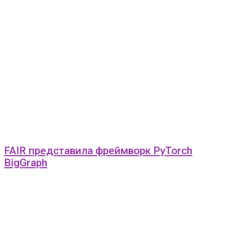
FAIR представила фреймворк PyTorch
BigGraph