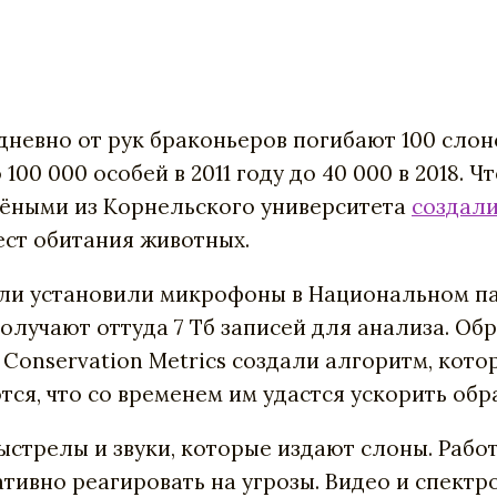
невно от рук браконьеров погибают 100 слоно
100 000 особей в 2011 году до 40 000 в 2018. 
чёными из Корнельского университета
создал
ест обитания животных.
ли установили микрофоны в Национальном па
получают оттуда 7 Тб записей для анализа. О
, Conservation Metrics создали алгоритм, ко
тся, что со временем им удастся ускорить об
ыстрелы и звуки, которые издают слоны. Рабо
тивно реагировать на угрозы. Видео и спект