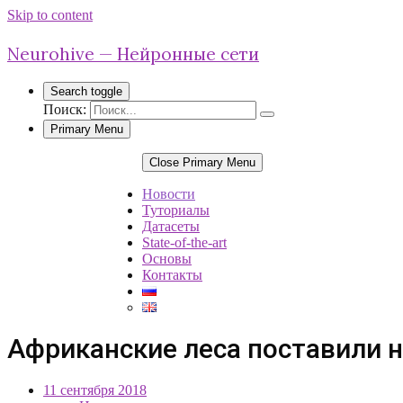
Skip to content
Neurohive — Нейронные сети
Search toggle
Поиск:
Primary Menu
Close Primary Menu
Новости
Туториалы
Датасеты
State-of-the-art
Основы
Контакты
Африканские леса поставили 
11 сентября 2018