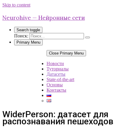
Skip to content
Neurohive — Нейронные сети
Search toggle
Поиск:
Primary Menu
Close Primary Menu
Новости
Туториалы
Датасеты
State-of-the-art
Основы
Контакты
WiderPerson: датасет для
распознавания пешеходов