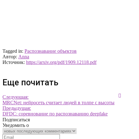
Tagged in:
Распознавание объектов
Автор:
Anna
Источник:
https://arxiv.org/pdf/1909.12118.pdf
Еще почитать
Следующая:
MRCNet: нейросеть считает людей в толпе с высоты
Предыдущая:
DFDC: соревнование по распознаванию deepfake
Подписаться
Уведомить о