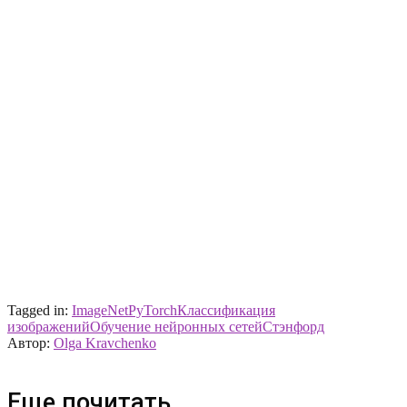
Tagged in:
ImageNet
PyTorch
Классификация
изображений
Обучение нейронных сетей
Стэнфорд
Автор:
Olga Kravchenko
Еще почитать