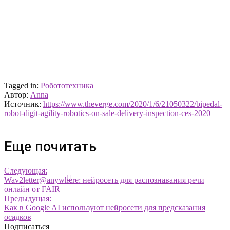
Tagged in:
Робототехника
Автор:
Anna
Источник:
https://www.theverge.com/2020/1/6/21050322/bipedal-
robot-digit-agility-robotics-on-sale-delivery-inspection-ces-2020
Еще почитать
Следующая:
Wav2letter@anywhere: нейросеть для распознавания речи
онлайн от FAIR
Предыдущая:
Как в Google AI используют нейросети для предсказания
осадков
Подписаться