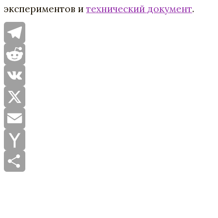
экспериментов и
технический документ
.
Telegram
Reddit
VK
X
Email
Yahoo
Mail
Отправить