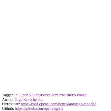
Tagged in:
OpenAI
Обработка естественного языка
Автор:
Olga Kravchenko
Источник:
https://blog.openai.com/better-language-models/
Github:
https://github.com/openai/gpt-2