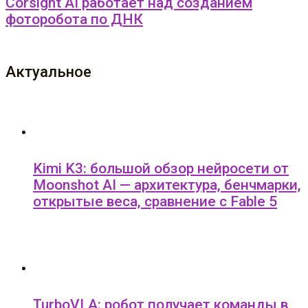
Corsight AI работает над созданием
фоторобота по ДНК
Актуальное
Kimi K3: большой обзор нейросети от
Moonshot AI — архитектура, бенчмарки,
открытые веса, сравнение с Fable 5
TurboVLA: робот получает команды в