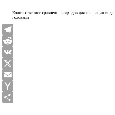
Количественное сравнение подходов для генерации виде
головами
Telegram
Reddit
VK
X
Email
Yahoo
Mail
Отправить