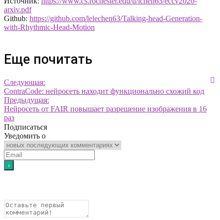
Источник:
https://www.cs.rochester.edu/u/lchen63/eccv2020-
arxiv.pdf
Github:
https://github.com/lelechen63/Talking-head-Generation-
with-Rhythmic-Head-Motion
Еще почитать
Следующая:
ContraCode: нейросеть находит функционально схожий код
Предыдущая:
Нейросеть от FAIR повышает разрешение изображения в 16
раз
Подписаться
Уведомить о