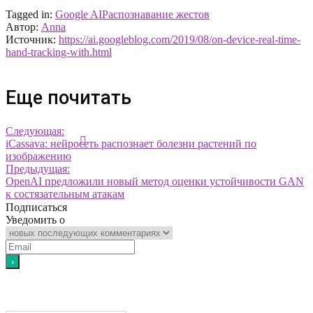
Tagged in:
Google AI
Распознавание жестов
Автор:
Anna
Источник:
https://ai.googleblog.com/2019/08/on-device-real-time-
hand-tracking-with.html
Еще почитать
Следующая:
iCassava: нейросеть распознает болезни растений по
изображению
Предыдущая:
OpenAI предложили новый метод оценки устойчивости GAN
к состязательным атакам
Подписаться
Уведомить о