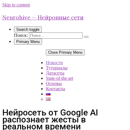
Skip to content
Neurohive — Нейронные сети
Search toggle
Поиск:
Primary Menu
Close Primary Menu
Новости
Туториалы
Датасеты
State-of-the-art
Основы
Контакты
Нейросеть от Google AI
распознает жесты в
реальном времени