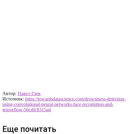
Автор:
Павел Глек
Источник:
https://towardsdatascience.com/drowsiness-detection-
using-convolutional-neural-networks-face-recognition-and-
tensorflow-56cdfc8315ad
Еще почитать