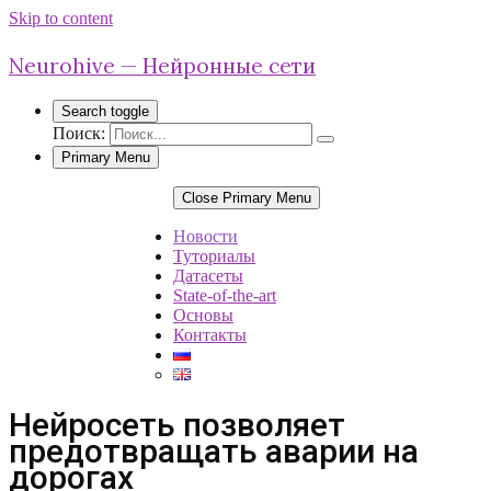
Skip to content
Neurohive — Нейронные сети
Search toggle
Поиск:
Primary Menu
Close Primary Menu
Новости
Туториалы
Датасеты
State-of-the-art
Основы
Контакты
Нейросеть позволяет
предотвращать аварии на
дорогах