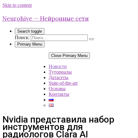
Skip to content
Neurohive — Нейронные сети
Search toggle
Поиск:
Primary Menu
Close Primary Menu
Новости
Туториалы
Датасеты
State-of-the-art
Основы
Контакты
Nvidia представила набор
инструментов для
радиологов Clara AI