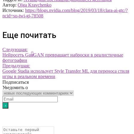
Автор:
Olga Kravchenko
Источник:
https://blogs.nvidia.com/blog/2019/03/18/clara-ai-gtc/?
ncid=so-twi-gj-78508
Еще почитать
Следующая:
Нейросеть GauGAN превращает наброски в реалистичные
фотографии
Предыдущая:
Google Stadia использует Style Transfer ML для переноса стиля
игры в реальном времени
Подписаться
Уведомить о