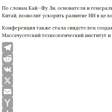
По
словам
Кай
—
Фу
Ли
,
основателя
и
генерал
Китай
,
позволит
ускорить
развитие
ИИ
в
цел
Конференция
также
стала
свидетелем
созда
Массачусетский
технологический
институт
и
Telegram
Reddit
VK
X
Email