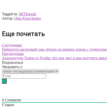
Tagged in:
MIT
Китай
Автор:
Olga Kravchenko
Еще почитать
Следующая:
Нейросеть распознаёт рак лёгких на ранних этапах с точность
Предыдущая:
Архитектура Turing от Nvidia: что она дает и как получить ма
Подписаться
Уведомить о
0
Comments
Старые