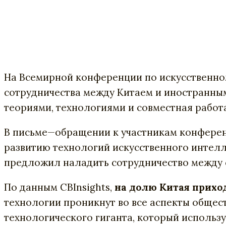
На
Всемирной
конференции
по
искусственно
сотрудничества
между
Китаем
и
иностранны
теориями
,
технологиями
и
совместная
работ
В
письме
—
обращении
к
участникам
конфере
развитию
технологий
искусственного
интелл
предложил
наладить
сотрудничество
между
По
данным
CBInsights
,
на
долю
Китая
прихо
технологии
проникнут
во
все
аспекты
общес
технологического
гиганта
,
который
использу