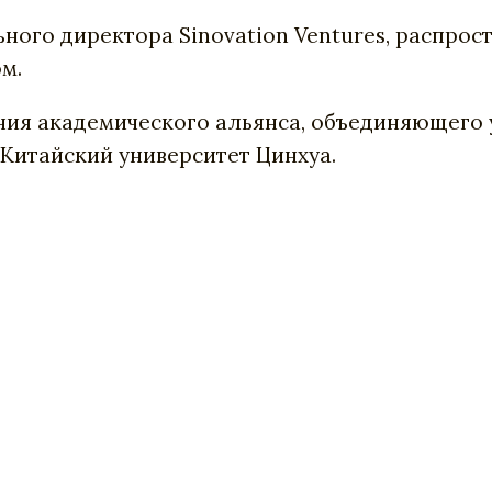
ьного
директора
Sinovation
Ventures
,
распрос
ом
.
ния
академического
альянса
,
объединяющего
Китайский
университет
Цинхуа
.