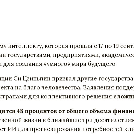
му
интеллекту
,
которая
прошла
с
17
по
19
сент
ми
государствами
,
предприятиями
,
академиче
а
для
создания
«
умного»
мира
будущего
.
нции
Си
Цзиньпин
призвал
другие
государства
екта
на
благо
человечества
.
Заявления
подде
странами
для
коллективного
решения
сложн
дится
48
процентов
от
общего
объема
финан
твенной
жизни
в
ближайшие
три
десятилетия
»
ет
ИИ
для
прогнозирования
потребностей
кл