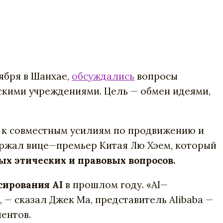
ября
в
Шанхае
,
обсуждались
вопросы
скими
учреждениями
.
Цель
—
обмен
идеями
,
к
совместным
усилиям
по
продвижению
и
ржал
вице
—
премьер
Китая
Лю
Хэем
,
который
ых
этических
и
правовых
вопросов
.
сирования
AI
в
прошлом
году
. «
AI
—
, —
сказал
Джек
Ма, представитель
Alibaba
—
иентов
.